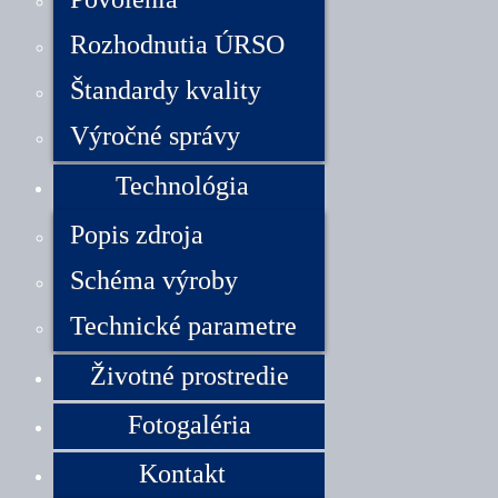
Rozhodnutia ÚRSO
Štandardy kvality
Výročné správy
Technológia
Popis zdroja
Schéma výroby
Technické parametre
Životné prostredie
Fotogaléria
Kontakt